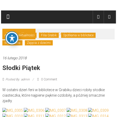
Skip
Biblioteki
to
content
Gminy
Żary
Breaking News:
DOBRA WIADOMOŚĆ!
Akcje
Aktualności
Filia Grabik
Spotkania w bibliotece
Biblioteki
Wydarzenia
Zajęcia z dziećmi
Gminy
Żary
16 lutego 2018
to
zespół
Słodki Piątek
bibliotek
mieszczący
Posted By: admin
0 Comment
się
w
W ostatni dzień ferii w bibliotece w Grabiku dzieci robiły słodkie
ciasteczka, które najpierw pięknie ozdobiły, a później smacznie
Powiecie
zjadły.
Żarskim.