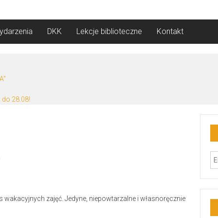
ydarzenia
DKK
Lekcje biblioteczne
Kontakt
A”
 do 28.08!
e
s wakacyjnych zajęć. Jedyne, niepowtarzalne i własnoręcznie