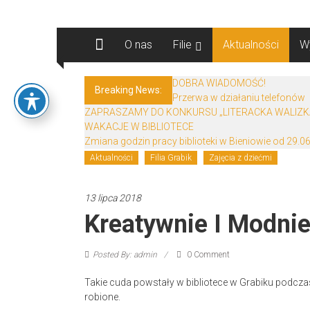
Skip
Biblioteki
to
content
O nas
Filie
Aktualności
W
Gminy
Żary
DOBRA WIADOMOŚĆ!
Breaking News:
Przerwa w działaniu telefonów
Biblioteki
ZAPRASZAMY DO KONKURSU „LITERACKA WALIZK
Gminy
WAKACJE W BIBLIOTECE
Żary
Zmiana godzin pracy biblioteki w Bieniowie od 29.06
to
Aktualności
Filia Grabik
Zajęcia z dziećmi
zespół
bibliotek
13 lipca 2018
mieszczący
Kreatywnie I Modni
się
w
Powiecie
Posted By: admin
0 Comment
Żarskim.
Takie cuda powstały w bibliotece w Grabiku podcza
robione.