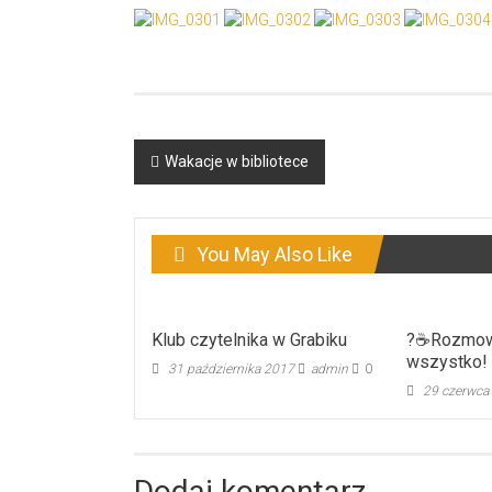
Post
Wakacje w bibliotece
navigation
You May Also Like
Klub czytelnika w Grabiku
?☕️Rozmow
wszystko!
31 października 2017
admin
0
29 czerwca
Dodaj komentarz