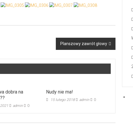
Planszowy zawrót głowy
a dobra na
Nudy nie ma!
 ??
15 lutego 2018
admin
0
 2021
admin
0