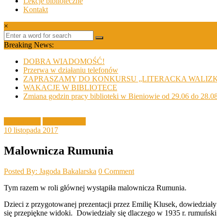
Lekcje biblioteczne
Kontakt
×
Breaking News:
DOBRA WIADOMOŚĆ!
Przerwa w działaniu telefonów
ZAPRASZAMY DO KONKURSU „LITERACKA WALIZ
WAKACJE W BIBLIOTECE
Zmiana godzin pracy biblioteki w Bieniowie od 29.06 do 28.0
Aktualności
GBP Bieniów
10 listopada 2017
Malownicza Rumunia
Posted By: Jagoda Bakalarska
0 Comment
Tym razem w roli głównej wystąpiła malownicza Rumunia.
Dzieci z przygotowanej prezentacji przez Emilię Klusek, dowiedziały 
się przepiękne widoki. Dowiedziały się dlaczego w 1935 r. rumuńsk