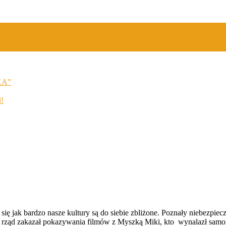
KA”
8!
się jak bardzo nasze kultury są do siebie zbliżone. Poznały niebezpiec
i rząd zakazał pokazywania filmów z Myszką Miki, kto wynalazł samo