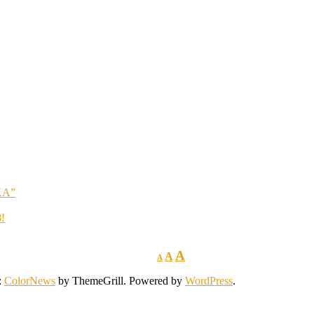
KA”
8!
A
A
A
:
ColorNews
by ThemeGrill. Powered by
WordPress
.