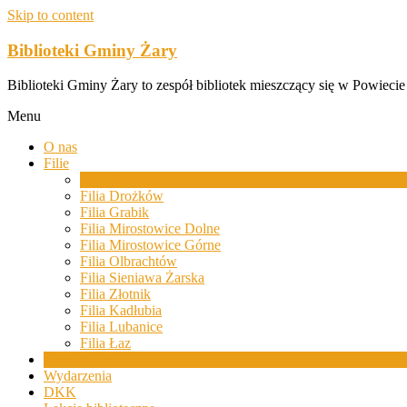
Skip to content
Biblioteki Gminy Żary
Biblioteki Gminy Żary to zespół bibliotek mieszczący się w Powiecie
Menu
O nas
Filie
GBP Bieniów
Filia Drożków
Filia Grabik
Filia Mirostowice Dolne
Filia Mirostowice Górne
Filia Olbrachtów
Filia Sieniawa Żarska
Filia Złotnik
Filia Kadłubia
Filia Lubanice
Filia Łaz
Aktualności
Wydarzenia
DKK