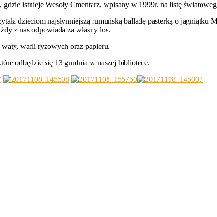
ty, gdzie istnieje Wesoły Cmentarz, wpisany w 1999r. na listę świat
ytała dzieciom najsłynniejszą rumuńską balladę pasterką o jagniątku M
ażdy z nas odpowiada za własny los.
 waty, wafli ryżowych oraz papieru.
óre odbędzie się 13 grudnia w naszej bibliotece.