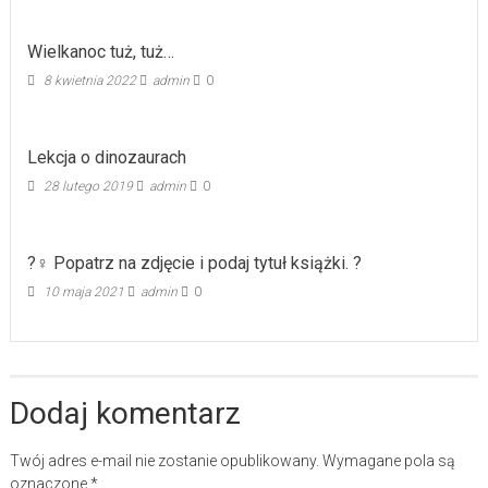
Wielkanoc tuż, tuż…
8 kwietnia 2022
admin
0
Lekcja o dinozaurach
28 lutego 2019
admin
0
?️‍♀️ Popatrz na zdjęcie i podaj tytuł książki. ?
10 maja 2021
admin
0
Dodaj komentarz
Twój adres e-mail nie zostanie opublikowany.
Wymagane pola są
oznaczone
*