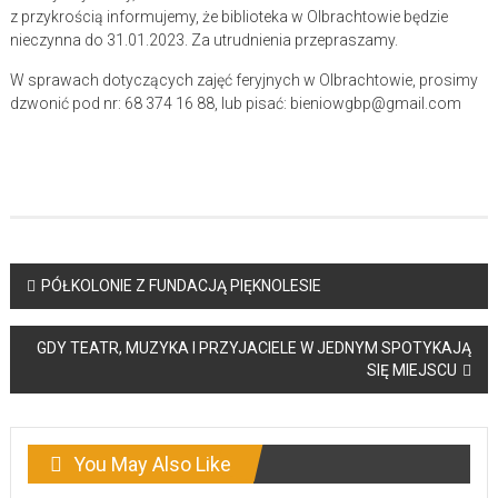
z przykrością informujemy, że biblioteka w Olbrachtowie będzie
nieczynna do 31.01.2023. Za utrudnienia przepraszamy.
W sprawach dotyczących zajęć feryjnych w Olbrachtowie, prosimy
dzwonić pod nr: 68 374 16 88, lub pisać: bieniowgbp@gmail.com
Post
PÓŁKOLONIE Z FUNDACJĄ PIĘKNOLESIE
navigation
GDY TEATR, MUZYKA I PRZYJACIELE W JEDNYM SPOTYKAJĄ
SIĘ MIEJSCU
You May Also Like