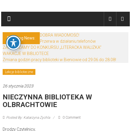
Skip
Biblioteki
to
content
Gminy
Żary
DOBRA WIADOMOŚĆ!
Breaking News:
Przerwa w działaniu telefonów
Biblioteki
ZAPRASZAMY DO KONKURSU „LITERACKA WALIZKA”
Gminy
WAKACJE W BIBLIOTECE
Żary
Zmiana godzin pracy biblioteki w Bieniowie od 29.06 do 28.08!
to
zespół
Lekcje biblioteczne
bibliotek
26 stycznia 2023
mieszczący
się
NIECZYNNA BIBLIOTEKA W
w
OLBRACHTOWIE
Powiecie
Żarskim.
Posted By: Katarzyna Zychla
0 Comment
Drodzy Czytelnicy,