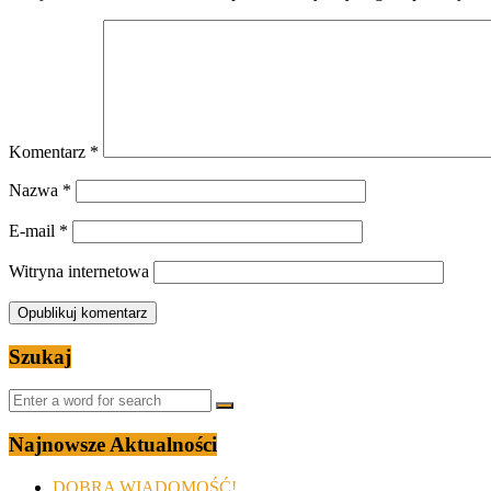
Komentarz
*
Nazwa
*
E-mail
*
Witryna internetowa
Szukaj
Najnowsze Aktualności
DOBRA WIADOMOŚĆ!