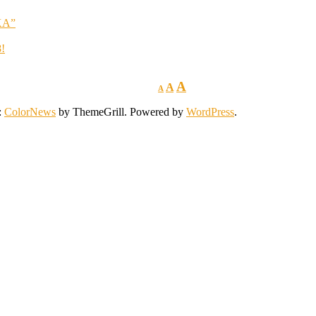
KA”
8!
A
A
A
:
ColorNews
by ThemeGrill. Powered by
WordPress
.