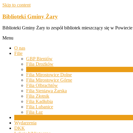
Skip to content
Biblioteki Gminy Żary
Biblioteki Gminy Żary to zespół bibliotek mieszczący się w Powiecie
Menu
O nas
Filie
GBP Bieniów
Filia Drożków
Filia Grabik
Filia Mirostowice Dolne
Filia Mirostowice Górne
Filia Olbrachtów
Filia Sieniawa Żarska
Filia Złotnik
Filia Kadłubia
Filia Lubanice
Filia Łaz
Aktualności
Wydarzenia
DKK