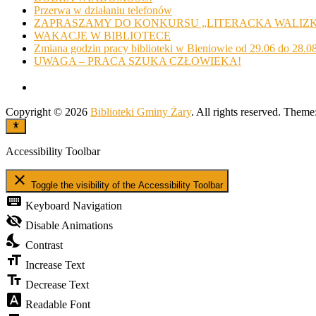
Przerwa w działaniu telefonów
ZAPRASZAMY DO KONKURSU „LITERACKA WALIZ
WAKACJE W BIBLIOTECE
Zmiana godzin pracy biblioteki w Bieniowie od 29.06 do 28.0
UWAGA – PRACA SZUKA CZŁOWIEKA!
Copyright © 2026
Biblioteki Gminy Żary
. All rights reserved. Theme
Accessibility Toolbar
close
Toggle the visibility of the Accessibility Toolbar
keyboard
Keyboard Navigation
visibility_off
Disable Animations
nights_stay
Contrast
format_size
Increase Text
text_fields
Decrease Text
font_download
Readable Font