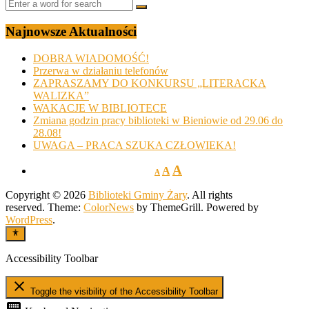
Najnowsze Aktualności
DOBRA WIADOMOŚĆ!
Przerwa w działaniu telefonów
ZAPRASZAMY DO KONKURSU „LITERACKA
WALIZKA”
WAKACJE W BIBLIOTECE
Zmiana godzin pracy biblioteki w Bieniowie od 29.06 do
28.08!
UWAGA – PRACA SZUKA CZŁOWIEKA!
A
A
A
Copyright © 2026
Biblioteki Gminy Żary
. All rights
reserved. Theme:
ColorNews
by ThemeGrill. Powered by
WordPress
.
Accessibility Toolbar
close
Toggle the visibility of the Accessibility Toolbar
keyboard