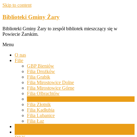
Skip to content
Biblioteki Gminy Żary
Biblioteki Gminy Żary to zespół bibliotek mieszczący się w
Powiecie Żarskim.
Menu
O nas
Filie
GBP Bieniów
Filia Drożków
Filia Grabik
Filia Mirostowice Dolne
Filia Mirostowice Górne
Filia Olbrachtów
Filia Sieniawa Żarska
Filia Złotnik
Filia Kadłubia
Filia Lubanice
Filia Łaz
Aktualności
Wydarzenia