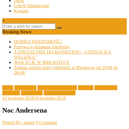
DKK
Lekcje biblioteczne
Kontakt
×
Breaking News:
DOBRA WIADOMOŚĆ!
Przerwa w działaniu telefonów
ZAPRASZAMY DO KONKURSU „LITERACKA
WALIZKA”
WAKACJE W BIBLIOTECE
Zmiana godzin pracy biblioteki w Bieniowie od 29.06 do
28.08!
Akcje
Aktualności
Filia Sieniawa Żarska
Projekty
Spotkania w
bibliotece
Wydarzenia
Zajęcia z dziećmi
10 kwietnia 2018
10 kwietnia 2018
Noc Andersena
Posted By: admin
0 Comment