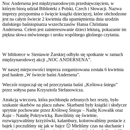
Noc Andersena jest międzynarodowym przedsięwzięciem, w
którym biorą udział Biblioteki z Polski, Czech i Słowacji. Nazwa
imprezy przypomina o święcie książki dziecięcej, które obchodzone
jest na całym świecie 2 kwietnia dla upamiętnienia dnia urodzin
duńskiego baśniopisarza wszechczasów Hansa Christiana
Andersena. Celem jest zainteresowanie dzieci lekturą, pokazanie im
piękna słowa mówionego i uroku wspólnego głośnego czytania.
W bibliotece w Sieniawie Żarskiej odbyło się spotkanie w ramach
międzynarodowej akcji „NOC ANDERSENA”.
W naszej miejscowości impreza zorganizowana została 6 kwietnia
pod hasłem „W świecie baśni Andersena”.
Wieczór rozpoczął się od przeczytania baśni „Królowa śniegu”
przez sołtysa pana Krzysztofa Stefanowicza.
Atrakcją wieczoru, która pochłonęła zebranych bez reszty, było
szukanie skarbów na placu zabaw. Skarbami były książki i słodycze
sprytnie pochowane przez
Królową Śniegu
– Nadię Kowalik oraz
Kaja
– Natalię Pokrywicką. Bawiliśmy się świetnie,
rozwiązywaliśmy krzyżówki, kalambury, kolorowaliśmy postacie z
bajek i poczuliśmy się jak w bajce 🙂 Mieliśmy czas na słuchanie i