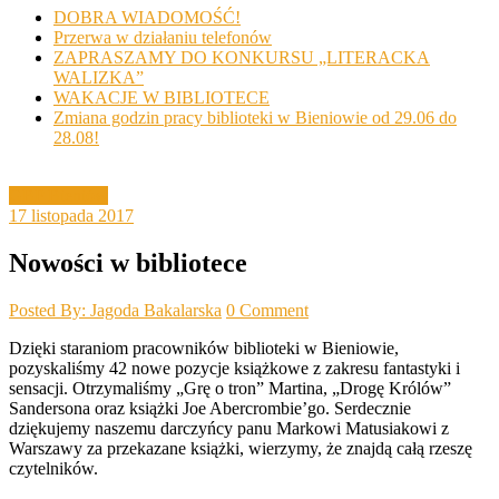
DOBRA WIADOMOŚĆ!
Przerwa w działaniu telefonów
ZAPRASZAMY DO KONKURSU „LITERACKA
WALIZKA”
WAKACJE W BIBLIOTECE
Zmiana godzin pracy biblioteki w Bieniowie od 29.06 do
28.08!
GBP Bieniów
17 listopada 2017
Nowości w bibliotece
Posted By: Jagoda Bakalarska
0 Comment
Dzięki staraniom pracowników biblioteki w Bieniowie,
pozyskaliśmy 42 nowe pozycje książkowe z zakresu fantastyki i
sensacji. Otrzymaliśmy „Grę o tron” Martina, „Drogę Królów”
Sandersona oraz książki Joe Abercrombie’go. Serdecznie
dziękujemy naszemu darczyńcy panu Markowi Matusiakowi z
Warszawy za przekazane książki, wierzymy, że znajdą całą rzeszę
czytelników.