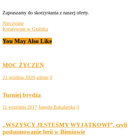
Zapraszamy do skorzystania z naszej oferty.
Post
Nieczynne
Kreatywnie w Grabiku
navigation
You May Also Like
MOC ŻYCZEŃ
21 grudnia 2020
admin
0
Turniej brydża
11 września 2017
Jagoda Bakalarska
0
,,WSZYSCY JESTEŚMY WYJĄTKOWI”, czyli
podsumowanie ferii w Bieniowie