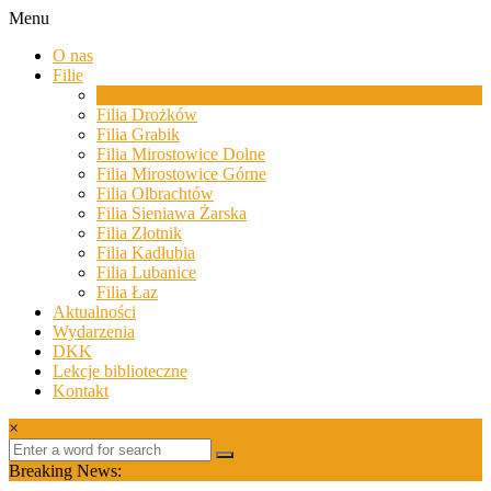
Skip
Menu
to
Biblioteki
O nas
content
Gminy
Filie
Żary
GBP Bieniów
Filia Drożków
Biblioteki
Filia Grabik
Gminy
Filia Mirostowice Dolne
Żary
Filia Mirostowice Górne
to
Filia Olbrachtów
zespół
Filia Sieniawa Żarska
bibliotek
Filia Złotnik
mieszczący
Filia Kadłubia
się
Filia Lubanice
w
Filia Łaz
Powiecie
Aktualności
Żarskim.
Wydarzenia
DKK
Lekcje biblioteczne
Kontakt
×
Breaking News: