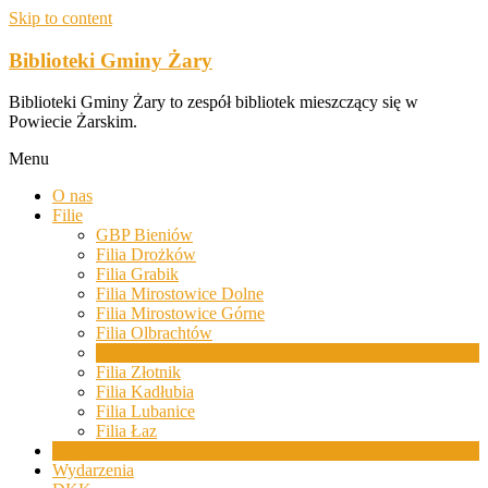
Skip to content
Biblioteki Gminy Żary
Biblioteki Gminy Żary to zespół bibliotek mieszczący się w
Powiecie Żarskim.
Menu
O nas
Filie
GBP Bieniów
Filia Drożków
Filia Grabik
Filia Mirostowice Dolne
Filia Mirostowice Górne
Filia Olbrachtów
Filia Sieniawa Żarska
Filia Złotnik
Filia Kadłubia
Filia Lubanice
Filia Łaz
Aktualności
Wydarzenia