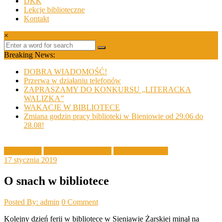
DKK
Lekcje biblioteczne
Kontakt
×
Breaking News:
DOBRA WIADOMOŚĆ!
Przerwa w działaniu telefonów
ZAPRASZAMY DO KONKURSU „LITERACKA
WALIZKA”
WAKACJE W BIBLIOTECE
Zmiana godzin pracy biblioteki w Bieniowie od 29.06 do
28.08!
Aktualności
Filia Sieniawa Żarska
Zajęcia z dziećmi
17 stycznia 2019
O snach w bibliotece
Posted By: admin
0 Comment
Kolejny dzień ferii w bibliotece w Sieniawie Żarskiej minął na