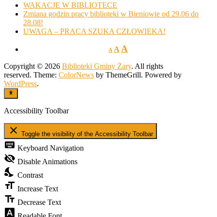
WAKACJE W BIBLIOTECE
Zmiana godzin pracy biblioteki w Bieniowie od 29.06 do
28.08!
UWAGA – PRACA SZUKA CZŁOWIEKA!
A
A
A
Copyright © 2026
Biblioteki Gminy Żary
. All rights
reserved. Theme:
ColorNews
by ThemeGrill. Powered by
WordPress
.
Accessibility Toolbar
close
Toggle the visibility of the Accessibility Toolbar
keyboard
Keyboard Navigation
visibility_off
Disable Animations
nights_stay
Contrast
format_size
Increase Text
text_fields
Decrease Text
font_download
Readable Font