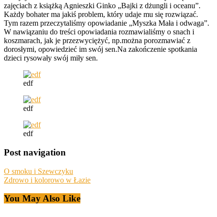
zajęciach z książką Agnieszki Ginko „Bajki z dżungli i oceanu”.
Każdy bohater ma jakiś problem, który udaje mu się rozwiązać.
Tym razem przeczytaliśmy opowiadanie „Myszka Mała i odwaga”.
W nawiązaniu do treści opowiadania rozmawialiśmy o snach i
koszmarach, jak je przezwyciężyć, np.można porozmawiać z
dorosłymi, opowiedzieć im swój sen.Na zakończenie spotkania
dzieci rysowały swój miły sen.
edf
edf
edf
Post navigation
O smoku i Szewczyku
Zdrowo i kolorowo w Łazie
You May Also Like