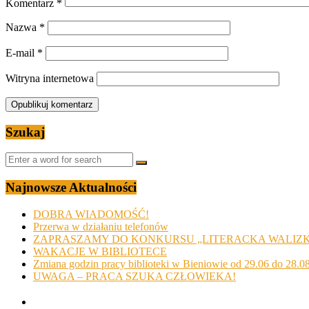
Komentarz
*
Nazwa
*
E-mail
*
Witryna internetowa
Szukaj
Najnowsze Aktualności
DOBRA WIADOMOŚĆ!
Przerwa w działaniu telefonów
ZAPRASZAMY DO KONKURSU „LITERACKA WALIZ
WAKACJE W BIBLIOTECE
Zmiana godzin pracy biblioteki w Bieniowie od 29.06 do 28.0
UWAGA – PRACA SZUKA CZŁOWIEKA!