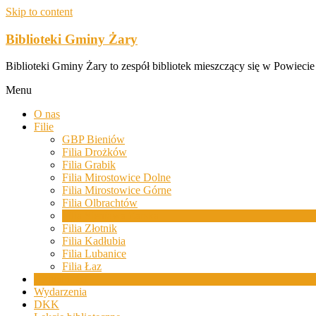
Skip to content
Biblioteki Gminy Żary
Biblioteki Gminy Żary to zespół bibliotek mieszczący się w Powiecie
Menu
O nas
Filie
GBP Bieniów
Filia Drożków
Filia Grabik
Filia Mirostowice Dolne
Filia Mirostowice Górne
Filia Olbrachtów
Filia Sieniawa Żarska
Filia Złotnik
Filia Kadłubia
Filia Lubanice
Filia Łaz
Aktualności
Wydarzenia
DKK