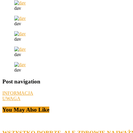
dav
dav
dav
dav
dav
Post navigation
INFORMACJA
UWAGA
You May Also Like
WSZYSTKO DOBRZE, ALE ZDROWIE NAJWAŻN