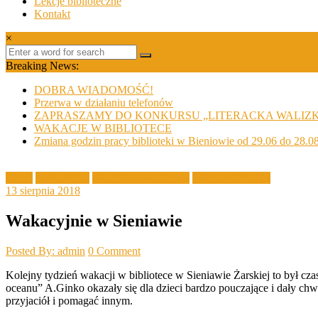
Lekcje biblioteczne
Kontakt
×
Breaking News:
DOBRA WIADOMOŚĆ!
Przerwa w działaniu telefonów
ZAPRASZAMY DO KONKURSU „LITERACKA WALIZ
WAKACJE W BIBLIOTECE
Zmiana godzin pracy biblioteki w Bieniowie od 29.06 do 28.0
Akcje
Aktualności
Filia Sieniawa Żarska
Zajęcia z dziećmi
13 sierpnia 2018
Wakacyjnie w Sieniawie
Posted By: admin
0 Comment
Kolejny tydzień wakacji w bibliotece w Sieniawie Żarskiej to był cza
oceanu” A.Ginko okazały się dla dzieci bardzo pouczające i dały ch
przyjaciół i pomagać innym.