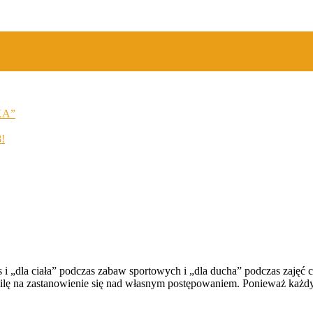
KA”
8!
s i „dla ciała” podczas zabaw sportowych i „dla ducha” podczas zajęć c
wilę na zastanowienie się nad własnym postępowaniem. Ponieważ każdy 