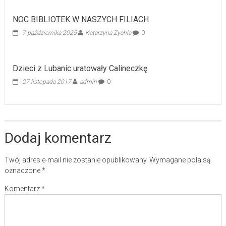
NOC BIBLIOTEK W NASZYCH FILIACH
7 października 2025
Katarzyna Zychla
0
Dzieci z Lubanic uratowały Calineczkę
27 listopada 2017
admin
0
Dodaj komentarz
Twój adres e-mail nie zostanie opublikowany.
Wymagane pola są
oznaczone
*
Komentarz
*