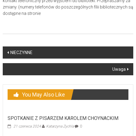
kontakt telefoniczny przed wyjściem do biblioteki. Przepraszamy za
zmiany. (numery telefonów do poszczególnych filii bibliotecznych są
dostępne na stronie
Post
NIECZYNNE
navigation
Uwaga
You May Also Like
SPOTKANIE Z PISARZEM KAROLEM CHOYNACKIM
21 czerwca 2024
Katarzyna Zychla
0