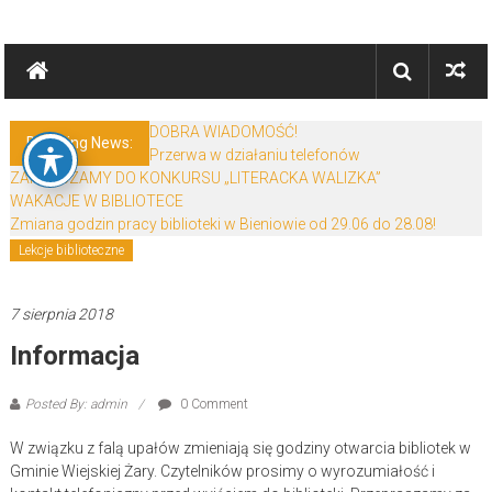
Skip
Biblioteki
to
content
Gminy
Żary
DOBRA WIADOMOŚĆ!
Breaking News:
Przerwa w działaniu telefonów
Biblioteki
ZAPRASZAMY DO KONKURSU „LITERACKA WALIZKA”
Gminy
WAKACJE W BIBLIOTECE
Żary
Zmiana godzin pracy biblioteki w Bieniowie od 29.06 do 28.08!
to
Lekcje biblioteczne
zespół
bibliotek
7 sierpnia 2018
mieszczący
Informacja
się
w
Powiecie
Posted By: admin
0 Comment
Żarskim.
W związku z falą upałów zmieniają się godziny otwarcia bibliotek w
Gminie Wiejskiej Żary. Czytelników prosimy o wyrozumiałość i